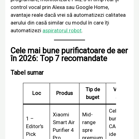
control vocal prin Alexa sau Google Home,
avantaje reale dacă vrei să automatizezi calitatea
aerului din casă similar cu modul în care îți
automatizezi
aspiratorul robot
.
Cele mai bune purificatoare de aer
în 2026: Top 7 recomandate
Tabel sumar
Tip de
Verdict
Loc
Produs
buget
scurt
Cel mai
Xiaomi
Mid-
1 –
bun
Smart Air
range
Editor's
CADR/preț,
Purifier 4
spre
Pick
ideal 35-
Pro
premium