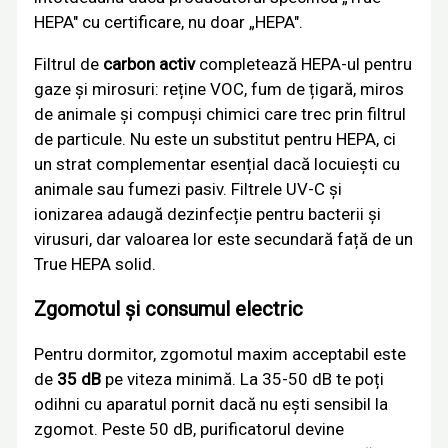
HEPA" cu certificare, nu doar „HEPA".
Filtrul de
carbon activ
completează HEPA-ul pentru
gaze și mirosuri: reține VOC, fum de țigară, miros
de animale și compuși chimici care trec prin filtrul
de particule. Nu este un substitut pentru HEPA, ci
un strat complementar esențial dacă locuiești cu
animale sau fumezi pasiv. Filtrele UV-C și
ionizarea adaugă dezinfecție pentru bacterii și
virusuri, dar valoarea lor este secundară față de un
True HEPA solid.
Zgomotul și consumul electric
Pentru dormitor, zgomotul maxim acceptabil este
de
35 dB
pe viteza minimă. La 35-50 dB te poți
odihni cu aparatul pornit dacă nu ești sensibil la
zgomot. Peste 50 dB, purificatorul devine