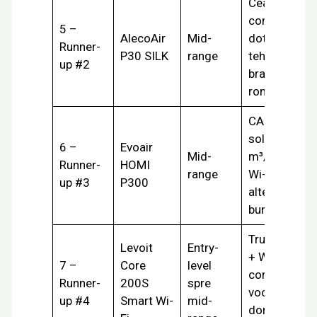
Cea mai
completă
5 –
AlecoAir
Mid-
dotare
Runner-
P30 SILK
range
tehnică,
up #2
brand
românesc
CADR
solid 300
6 –
Evoair
Mid-
m³/h cu
Runner-
HOMI
range
Wi-Fi,
up #3
P300
alternativă
bună
True HEPA
Levoit
Entry-
+ Wi-Fi +
7 –
Core
level
control
Runner-
200S
spre
vocal,
up #4
Smart Wi-
mid-
dormitor