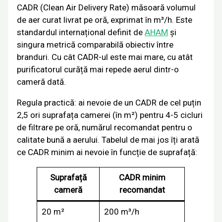
CADR (Clean Air Delivery Rate) măsoară volumul
de aer curat livrat pe oră, exprimat în m³/h. Este
standardul internațional definit de
AHAM
și
singura metrică comparabilă obiectiv între
branduri. Cu cât CADR-ul este mai mare, cu atât
purificatorul curăță mai repede aerul dintr-o
cameră dată.
Regula practică: ai nevoie de un CADR de cel puțin
2,5 ori suprafața camerei (în m²) pentru 4-5 cicluri
de filtrare pe oră, numărul recomandat pentru o
calitate bună a aerului. Tabelul de mai jos îți arată
ce CADR minim ai nevoie în funcție de suprafață:
Suprafață
CADR minim
cameră
recomandat
20 m²
200 m³/h