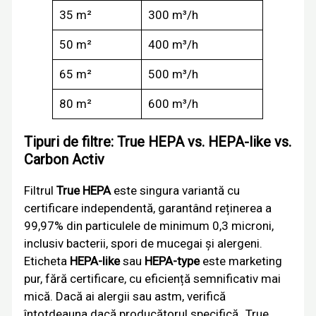
35 m²
300 m³/h
50 m²
400 m³/h
65 m²
500 m³/h
80 m²
600 m³/h
Tipuri de filtre: True HEPA vs. HEPA-like vs.
Carbon Activ
Filtrul
True HEPA
este singura variantă cu
certificare independentă, garantând reținerea a
99,97% din particulele de minimum 0,3 microni,
inclusiv bacterii, spori de mucegai și alergeni.
Eticheta
HEPA-like
sau
HEPA-type
este marketing
pur, fără certificare, cu eficiență semnificativ mai
mică. Dacă ai alergii sau astm, verifică
întotdeauna dacă producătorul specifică „True