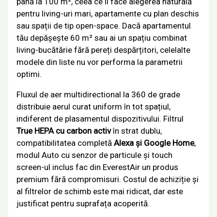
până la 100 m², ceea ce îl face alegerea naturală
pentru living-uri mari, apartamente cu plan deschis
sau spații de tip open-space. Dacă apartamentul
tău depășește 60 m² sau ai un spațiu combinat
living-bucătărie fără pereți despărțitori, celelalte
modele din liste nu vor performa la parametrii
optimi.
Fluxul de aer multidirectional la 360 de grade
distribuie aerul curat uniform în tot spațiul,
indiferent de plasamentul dispozitivului. Filtrul
True HEPA cu carbon activ
în strat dublu,
compatibilitatea completă
Alexa și Google Home
,
modul Auto cu senzor de particule și touch
screen-ul inclus fac din EverestAir un produs
premium fără compromisuri. Costul de achiziție și
al filtrelor de schimb este mai ridicat, dar este
justificat pentru suprafața acoperită.