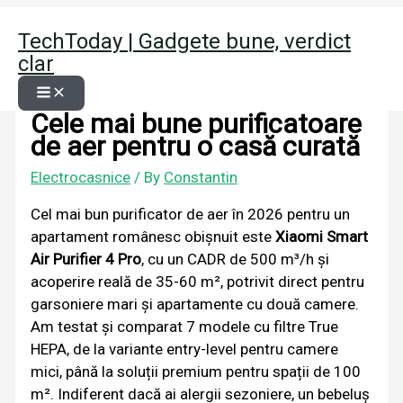
Skip
Home
Electrocasnice
TechToday | Gadgete bune, verdict
to
Cele mai bune purificatoare de aer pentru o casă curată
clar
content
Cele mai bune purificatoare
de aer pentru o casă curată
Electrocasnice
/ By
Constantin
Cel mai bun purificator de aer în 2026 pentru un
apartament românesc obișnuit este
Xiaomi Smart
Air Purifier 4 Pro
, cu un CADR de 500 m³/h și
acoperire reală de 35-60 m², potrivit direct pentru
garsoniere mari și apartamente cu două camere.
Am testat și comparat 7 modele cu filtre True
HEPA, de la variante entry-level pentru camere
mici, până la soluții premium pentru spații de 100
m². Indiferent dacă ai alergii sezoniere, un bebeluș