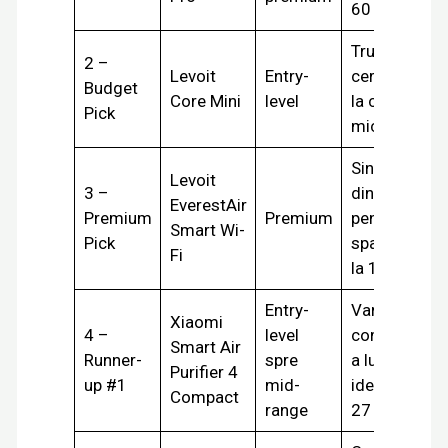
60 m²
True HEPA
2 –
Levoit
Entry-
certificat
Budget
Core Mini
level
la cel mai
Pick
mic preț
Singurul
Levoit
3 –
din listă
EverestAir
Premium
Premium
pentru
Smart Wi-
Pick
spații până
Fi
la 100 m²
Entry-
Varianta
Xiaomi
4 –
level
compactă
Smart Air
Runner-
spre
a lui 4 Pro,
Purifier 4
up #1
mid-
ideal 16-
Compact
range
27 m²