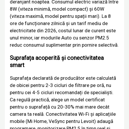
deranjant noaptea. Consumul electric variază între
8W (viteza minimă, model compact) și 60W
(viteza maximă, model pentru spații mari). La 8
ore de funcționare zilnică și un tarif mediu de
electricitate din 2026, costul lunar de curent este
unul minor, iar modurile Auto cu senzor PM2.5
reduc consumul suplimentar prin pornire selectivă.
Suprafața acoperită și conectivitatea
smart
Suprafața declarată de producător este calculată
de obicei pentru 2-3 cicluri de filtrare pe oră, nu
pentru cei 4-5 cicluri recomandați de specialiști.
Ca regulă practică, alege un model certificat
pentru o suprafață cu 20-30% mai mare decât
camera ta reală. Conectivitatea Wi-Fi și aplicațiile
mobile (Mi Home, VeSync pentru Levoit) adaugă
programare, monitorizare PM2.5 în timp real și