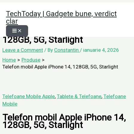
Skip
Home
Produse
TechToday | Gadgete bune, verdict
to
Telefon mobil Apple iPhone 14, 128GB, 5G, Starlight
clar
content
Telefon mobil Apple iPhone 14,
128GB, 5G, Starlight
Leave a Comment
/ By
Constantin
/
ianuarie 4, 2026
Home
Produse
Telefon mobil Apple iPhone 14, 128GB, 5G, Starlight
Telefoane Mobile Apple
,
Tablete & Telefoane
,
Telefoane
Mobile
Telefon mobil Apple iPhone 14,
128GB, 5G, Starlight