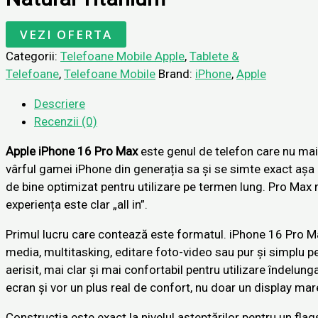
VEZI OFERTA
Categorii:
Telefoane Mobile Apple
,
Tablete &
Telefoane
,
Telefoane Mobile
Brand:
iPhone
,
Apple
Descriere
Recenzii (0)
Apple
iPhone 16 Pro Max
este genul de telefon care nu mai 
vârful gamei iPhone din generația sa și se simte exact așa 
de bine optimizat pentru utilizare pe termen lung. Pro Max n
experiența este clar „all in”.
Primul lucru care contează este formatul. iPhone 16 Pro M
media, multitasking, editare foto-video sau pur și simplu pe
aerisit, mai clar și mai confortabil pentru utilizare îndelung
ecran și vor un plus real de confort, nu doar un display mar
Construcția este exact la nivelul așteptărilor pentru un fla