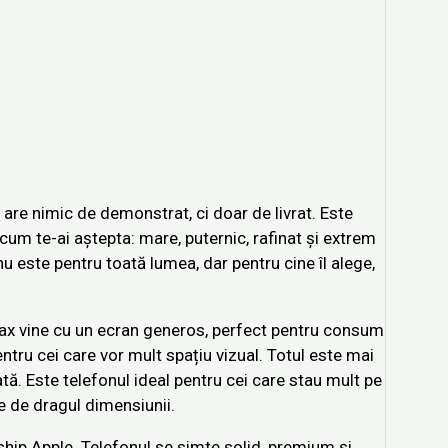
are nimic de demonstrat, ci doar de livrat. Este
cum te-ai aștepta: mare, puternic, rafinat și extrem
u este pentru toată lumea, dar pentru cine îl alege,
ax vine cu un ecran generos, perfect pentru consum
ntru cei care vor mult spațiu vizual. Totul este mai
ată. Este telefonul ideal pentru cei care stau mult pe
e de dragul dimensiunii.
gship Apple. Telefonul se simte solid, premium și