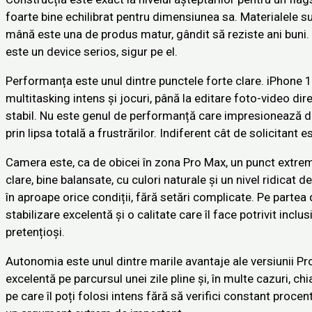
foarte bine echilibrat pentru dimensiunea sa. Materialele sun
mână este una de produs matur, gândit să reziste ani buni. 
este un device serios, sigur pe el.
Performanța este unul dintre punctele forte clare. iPhone 1
multitasking intens și jocuri, până la editare foto-video dire
stabil. Nu este genul de performanță care impresionează do
prin lipsa totală a frustrărilor. Indiferent cât de solicitant 
Camera este, ca de obicei în zona Pro Max, un punct extre
clare, bine balansate, cu culori naturale și un nivel ridicat 
în aproape orice condiții, fără setări complicate. Pe partea 
stabilizare excelentă și o calitate care îl face potrivit inclu
pretențioși.
Autonomia este unul dintre marile avantaje ale versiunii P
excelentă pe parcursul unei zile pline și, în multe cazuri, ch
pe care îl poți folosi intens fără să verifici constant procent