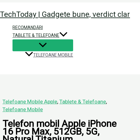
Skip
Home
Produse
Telefon mobil Apple iPhone 16 Pro Max
TechToday | Gadgete bune, verdict clar
to
content
Telefon mobil Apple iPhone 16 P
RECOMANDĂRI
Titanium
TABLETE & TELEFOANE
Leave a Comment
/ By
Constantin
/
ianuarie 4, 2026
Home
Produse
Telefon mobil Apple iPhone 16 Pro Max
TELEFOANE MOBILE
Telefoane Mobile Apple
,
Tablete & Telefoane
,
Telefoane Mobile
Telefon mobil Apple iPhone
16 Pro Max, 512GB, 5G,
Natural Titanium