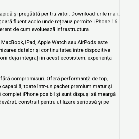
rapidă și pregătită pentru viitor. Download-urile mari,
ășoară fluent acolo unde rețeaua permite. iPhone 16
ferent de cum evoluează infrastructura.
u MacBook, iPad, Apple Watch sau AirPods este
izarea datelor și continuitatea între dispozitive
torii deja integrați în acest ecosistem, experiența
fără compromisuri. Oferă performanță de top,
capabilă, toate într-un pachet premium matur și
ai complet iPhone posibil și sunt dispuși să meargă
vărat, construit pentru utilizare serioasă și pe