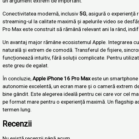
un argument extrem de important.
Conectivitatea modernă, inclusiv
5G
, asigură o experiență 
streaming-ul la calitate maximă și apelurile video se desf
Pro Max este construit să rămână relevant ani la rând, indi
Un avantaj major rămâne ecosistemul Apple. Integrarea c
naturală și extrem de comodă. Transferul de fișiere, sincron
funcționează intuitiv, fără soluții complicate. Pentru utiliza
este greu de egalat.
În concluzie,
Apple iPhone 16 Pro Max
este un smartphone 
autonomie excelentă, un ecran mare și o cameră extrem de 
bine gândit. Este alegerea ideală pentru cei care vor cel m
pe format mare pentru o experiență maximă. Un flagship ade
termen lung.
Recenzii
Nu există recenzii până acum.