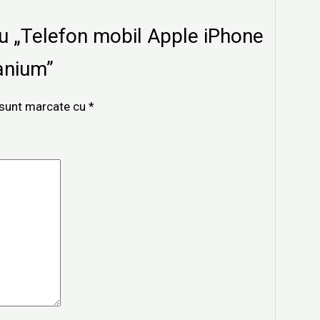
tru „Telefon mobil Apple iPhone
anium”
i sunt marcate cu
*