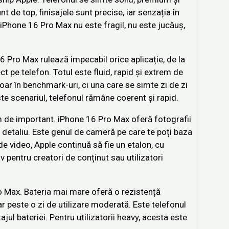
t de top, finisajele sunt precise, iar senzația în
iPhone 16 Pro Max nu este fragil, nu este jucăuș,
6 Pro Max rulează impecabil orice aplicație, de la
ct pe telefon. Totul este fluid, rapid și extrem de
ar în benchmark-uri, ci una care se simte zi de zi
este scenariul, telefonul rămâne coerent și rapid.
m de important. iPhone 16 Pro Max oferă fotografii
de detaliu. Este genul de cameră pe care te poți baza
de video, Apple continuă să fie un etalon, cu
siv pentru creatori de conținut sau utilizatori
ro Max. Bateria mai mare oferă o rezistență
iar peste o zi de utilizare moderată. Este telefonul
ajul bateriei. Pentru utilizatorii heavy, acesta este