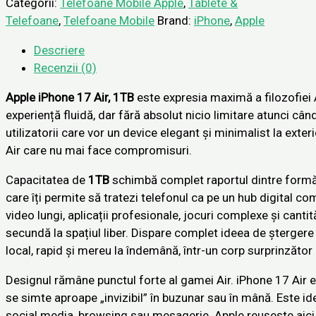
Categorii:
Telefoane Mobile Apple
,
Tablete &
Telefoane
,
Telefoane Mobile
Brand:
iPhone
,
Apple
Descriere
Recenzii (0)
Apple
iPhone 17 Air, 1TB
este expresia maximă a filozofiei A
experiență fluidă, dar fără absolut nicio limitare atunci câ
utilizatorii care vor un device elegant și minimalist la exter
Air care nu mai face compromisuri.
Capacitatea de
1TB
schimbă complet raportul dintre formă 
care îți permite să tratezi telefonul ca pe un hub digital com
video lungi, aplicații profesionale, jocuri complexe și cantit
secundă la spațiul liber. Dispare complet ideea de șterger
local, rapid și mereu la îndemână, într-un corp surprinzător 
Designul rămâne punctul forte al gamei Air. iPhone 17 Air e
se simte aproape „invizibil” în buzunar sau în mână. Este ide
social media, browsing sau mesagerie. Apple reușește aici u