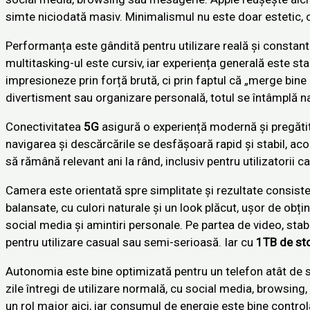
simte niciodată masiv. Minimalismul nu este doar estetic, ci
Performanța este gândită pentru utilizare reală și constantă.
multitasking-ul este cursiv, iar experiența generală este st
impresioneze prin forță brută, ci prin faptul că „merge bine
divertisment sau organizare personală, totul se întâmplă nat
Conectivitatea
5G
asigură o experiență modernă și pregătită
navigarea și descărcările se desfășoară rapid și stabil, ac
să rămână relevant ani la rând, inclusiv pentru utilizatorii 
Camera este orientată spre simplitate și rezultate consisten
balansate, cu culori naturale și un look plăcut, ușor de obțin
social media și amintiri personale. Pe partea de video, stab
pentru utilizare casual sau semi-serioasă. Iar cu
1TB de st
Autonomia este bine optimizată pentru un telefon atât de s
zile întregi de utilizare normală, cu social media, browsin
un rol major aici, iar consumul de energie este bine control