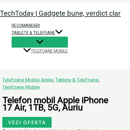
Skip
Home
Produse
Telefon mobil Apple iPhone 17 Air, 1TB,
TechToday | Gadgete bune, verdict clar
to
content
Telefon mobil Apple iPhone 17 Air
RECOMANDĂRI
TABLETE & TELEFOANE
Leave a Comment
/ By
Constantin
/
ianuarie 3, 2026
Home
Produse
Telefon mobil Apple iPhone 17 Air, 1TB,
TELEFOANE MOBILE
Telefoane Mobile Apple
,
Tablete & Telefoane
,
Telefoane Mobile
Telefon mobil Apple iPhone
17 Air, 1TB, 5G, Auriu
VEZI OFERTA