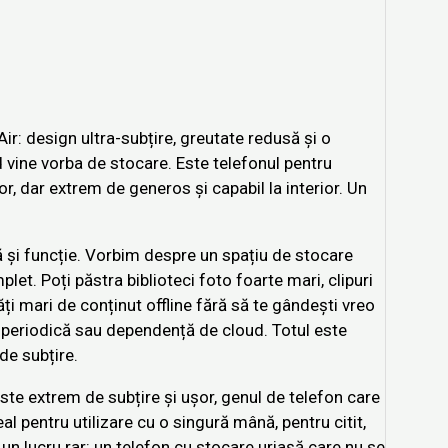
ir: design ultra-subțire, greutate redusă și o
nd vine vorba de stocare. Este telefonul pentru
ior, dar extrem de generos și capabil la interior. Un
și funcție. Vorbim despre un spațiu de stocare
plet. Poți păstra biblioteci foto foarte mari, clipuri
ăți mari de conținut offline fără să te gândești vreo
e periodică sau dependență de cloud. Totul este
de subțire.
ste extrem de subțire și ușor, genul de telefon care
al pentru utilizare cu o singură mână, pentru citit,
n lucru rar: un telefon cu stocare uriașă care nu se