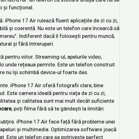
 și funcțional.
 iPhone 17 Air rulează fluent aplicațiile de zi cu zi,
abilă și coerentă. Nu este un telefon care încearcă să
 mereu”. Indiferent dacă îl folosești pentru muncă,
ural și fără întreruperi.
 pentru viitor. Streaming-ul, apelurile video,
olo unde rețeaua permite. Este un telefon construit
care nu își schimbă device-ul foarte des.
te. iPhone 17 Air oferă fotografii clare, bine
ut. Este camera ideală pentru viața de zi cu zi,
ilitatea și calitatea sunt mai mult decât suficiente
ocare
, poți filma fără să te gândești la limitări.
ubțire. iPhone 17 Air face față fără probleme unei
g, apeluri și multimedia. Optimizarea software joacă
at. Este un telefon care se potrivește perfect