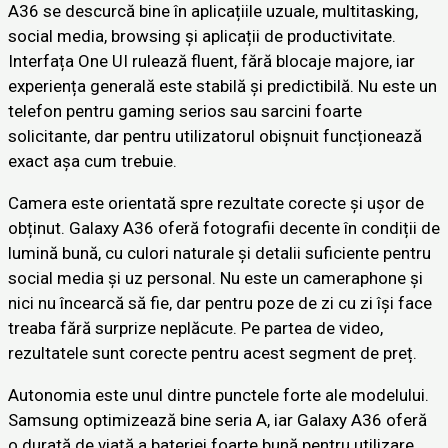
A36 se descurcă bine în aplicațiile uzuale, multitasking,
social media, browsing și aplicații de productivitate.
Interfața One UI rulează fluent, fără blocaje majore, iar
experiența generală este stabilă și predictibilă. Nu este un
telefon pentru gaming serios sau sarcini foarte
solicitante, dar pentru utilizatorul obișnuit funcționează
exact așa cum trebuie.
Camera este orientată spre rezultate corecte și ușor de
obținut. Galaxy A36 oferă fotografii decente în condiții de
lumină bună, cu culori naturale și detalii suficiente pentru
social media și uz personal. Nu este un cameraphone și
nici nu încearcă să fie, dar pentru poze de zi cu zi își face
treaba fără surprize neplăcute. Pe partea de video,
rezultatele sunt corecte pentru acest segment de preț.
Autonomia este unul dintre punctele forte ale modelului.
Samsung optimizează bine seria A, iar Galaxy A36 oferă
o durată de viață a bateriei foarte bună pentru utilizare