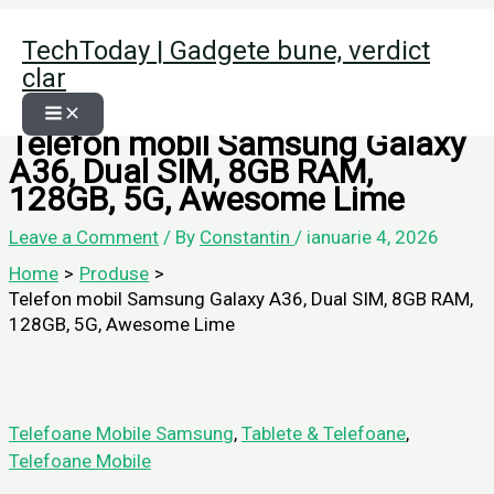
Skip
Home
Produse
TechToday | Gadgete bune, verdict
to
Telefon mobil Samsung Galaxy A36, Dual SIM, 8GB RAM,
clar
content
128GB, 5G, Awesome Lime
Telefon mobil Samsung Galaxy
A36, Dual SIM, 8GB RAM,
128GB, 5G, Awesome Lime
Leave a Comment
/ By
Constantin
/
ianuarie 4, 2026
Home
Produse
Telefon mobil Samsung Galaxy A36, Dual SIM, 8GB RAM,
128GB, 5G, Awesome Lime
Telefoane Mobile Samsung
,
Tablete & Telefoane
,
Telefoane Mobile